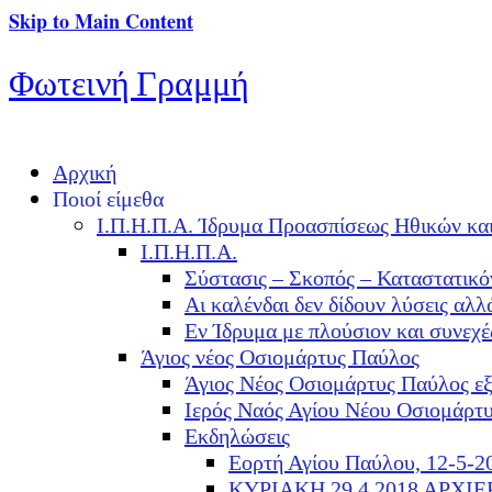
Skip to Main Content
Φωτεινή Γραμμή
Αρχική
Ποιοί είμεθα
Ι.Π.Η.Π.Α. Ίδρυμα Προασπίσεως Ηθικών κα
Ι.Π.Η.Π.Α.
Σύστασις – Σκοπός – Καταστατικό
Αι καλένδαι δεν δίδουν λύσεις α
Εν Ίδρυμα με πλούσιον και συνεχ
Άγιος νέος Οσιομάρτυς Παύλος
Άγιος Νέος Οσιομάρτυς Παύλος ε
Ιερός Ναός Αγίου Νέου Οσιομάρτ
Εκδηλώσεις
Εορτή Αγίου Παύλου, 12-5-2
ΚΥΡΙΑΚΗ 29.4.2018 ΑΡΧΙ