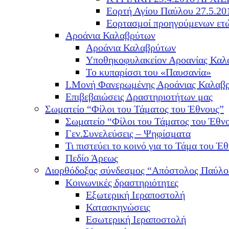
Εορτή Αγίου Παύλου 27.5.20
Εορτασμοί προηγούμενων ετ
Αροάνια Καλαβρύτων
Αροάνια Καλαβρύτων
Υποθηκοφυλακείον Αροανίας Καλ
Το κυπαρίσσι του «Παυσανία»
Ι.Μονή Φανερωμένης Αροάνιας Καλαβ
Επιβεβαιώσεις Δραστηριοτήτων μας
Σωματείο “Φίλοι του Τάματος του Έθνους”
Σωματείο “Φίλοι του Τάματος του Έθν
Γεν.Συνελεύσεις – Ψηφίσματα
Τι πιστεύει το κοινό για το Τάμα του Έθ
Πεδίο Άρεως
Διορθόδοξος σύνδεσμος “Απόστολος Παύλο
Κοινωνικές δραστηριότητες
Εξωτερική Ιεραποστολή
Κατασκηνώσεις
Εσωτερική Ιεραποστολή