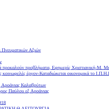
ι Πνευματικών Αξιών
ν
λλά προκαλούν προβλήματα, Εφημερίς Χριστιανική-Μ. Μ
ές κοινωφελές έργον-Καταδιώκεται οικονομικά το Ι.Π.
ξ Αροάνιας Καλαβρύτων
υρος Παύλου εξ Αροάνιας
018
ΕΡΑΤΙΚΗ Θ.ΛΕΙΤΟΥΡΓΙΑ