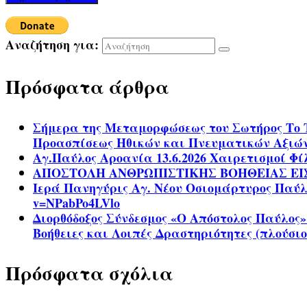
Αναζήτηση για:
Πρόσφατα άρθρα
Σήμερα της Μεταμορφώσεως του Σωτήρος Το 
Προασπίσεως Ηθικών και Πνευματικών Αξιώ
Αγ.Παύλος Αροανία 13.6.2026 Χαιρετισμοί Φ
ΑΠΟΣΤΟΛΗ ΑΝΘΡΩΠΙΣΤΙΚΗΣ ΒΟΗΘΕΙΑΣ ΕΙ
Ιερά Πανηγύρις Αγ. Νέου Οσιομάρτυρος Παύλου
v=NPabPo4LVlo
Διορθόδοξος Σύνδεσμος «Ο Απόστολος Παύλος»
Βοήθειες και Λοιπές Δραστηριότητες (πλούσιο
Πρόσφατα σχόλια