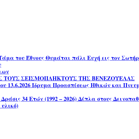
Τάμα του Έθνους Θυμάται πάλι Ευχή εις τον Σωτ
ν
ίλων
Σ ΤΟΥΣ ΣΕΙΣΜΟΠΛΗΚΤΟΥΣ ΤΗΣ ΒΕΝΕΖΟΥΕΛΑΣ
 13.6.2026 Ίδρυμα Προασπίσεως Ηθικών και Πνευματ
 Δράσις 34 Ετών (1992 – 2026) Δίπλα στους Δεινοπ
 υλικό)