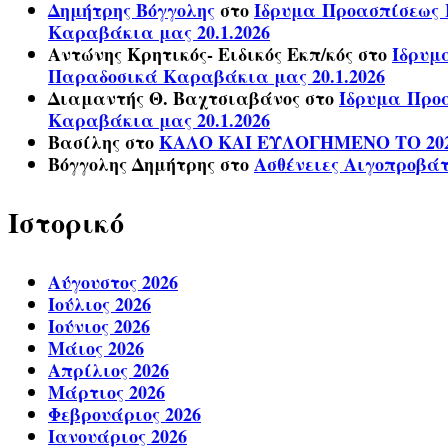
Δημήτρης Βόγγολης
στο
Ίδρυμα Προασπίσεως Η
Καραβάκια μας 20.1.2026
Αντώνης Κρητικός- Ειδικός Εκπ/κός
στο
Ίδρυμ
Παραδοσικά Καραβάκια μας 20.1.2026
Διαμαντής Θ. Βαχτσιαβάνος
στο
Ίδρυμα Προα
Καραβάκια μας 20.1.2026
Βασίλης
στο
ΚΑΛΟ ΚΑΙ ΕΥΛΟΓΗΜΕΝΟ ΤΟ 20
Βόγγολης Δημήτρης
στο
Ασθένειες Αιγοπροβά
Ιστορικό
Αύγουστος 2026
Ιούλιος 2026
Ιούνιος 2026
Μάιος 2026
Απρίλιος 2026
Μάρτιος 2026
Φεβρουάριος 2026
Ιανουάριος 2026