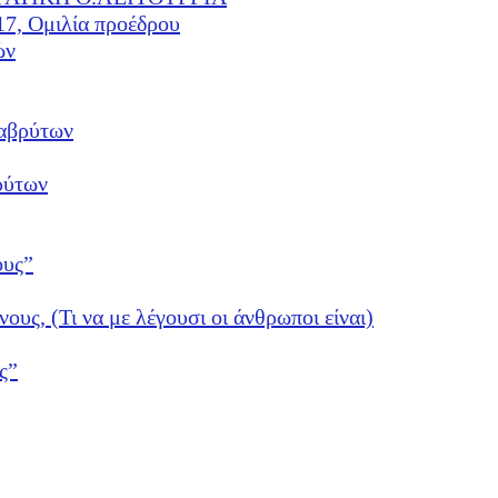
17, Ομιλία προέδρου
ών
αβρύτων
ρύτων
ους”
νους, (Τι να με λέγουσι οι άνθρωποι είναι)
ς”