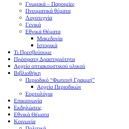
Γνωμικά – Παροιμίες
Πνευματικά θέματα
Λογοτεχνία
Γενικά
Εθνικά Θέματα
Μακεδονία
Ιστορικά
Τι Πρεσβεύουμε
Πρόσφατη Δραστηριότητα
Αρχείο οπτιακουστικού υλικού
Βιβλιοθήκη
Περιοδικό “Φωτεινή Γραμμή”
Αρχείο Περιοδικών
Εορτολόγια
Επικοινωνία
Εκδηλώσεις
Εθνικά Θέματα
Κοινωνία
Πολιτική