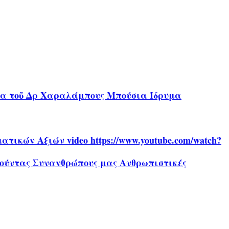
ήρα τοῦ Δρ Χαραλάμπους Μπούσια Ίδρυμα
ικών Αξιών video https://www.youtube.com/watch?
αθούντας Συνανθρώπους μας Ανθρωπιστικές