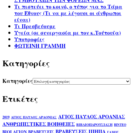
ΣΥΜΒΟΥΛΙΩΝ ΤΩΝ ΦΟΡΕΩΝ ΜΑΣ
Τι πιστεύει το κοινό, ο τύπος για το Τάμα
του Έθνους (Τι να με λέγουσι οι άνθρωποι
είναι)
Τι Πρεσβεύουμε
Υγεία (σε συνεργασία με τον κ.Τούτουζα)
Υποτροφίες
ΦΩΤΕΙΝΗ ΓΡΑΜΜΗ
Kατηγορίες
Kατηγορίες
Ετικέτες
ΑΓΙΟΣ ΠΑΥΛΟΣ ΑΡΟΑΝΙΑΣ
2019
ΑΓΙΟΣ ΠΑΥΛΟΣ ΑΡΑΟΝΙΑΣ
ΑΝΘΡΩΠΙΣΤΙΚΕΣ ΒΟΗΘΕΙΕΣ
ΒΙΒΛΙΟΠΑΡΟΥΣΙΑΣΗ
ΒΙΝΤΕΟ
ΒΡΑΒΕΥΣΕΙΣ ΙΠΗΠΑ
ΒΙΟΙ ΑΓΙΩΝ
ΒΡΑΒΕΥΣΕΙΣ
ΓΑΜΟΣ