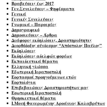
Βραβεύσεις έως 2017
Γεν.Συνελεύσεις – Ψηφίσματα
Γενικά
Γενικές Συνελεύσεις
Γνωμικά – Παροιμίες
Δημογραφικό
Δημοσιεύσεις – Άρθρα
Διάφορες εκδηλώσεις, Δραστηριότητες
Διορθόδοξος σύνδεσμος “Απόστολος Παύλος”
Εκδηλώσεις
Εκδηλώσεις αδελφών φορέων
Εκπαιδευτικά θέματα
Ελληνική γλώσσα
Εξωτερική Ιεραποστολή
Εορτασμοί προηγούμενων ετών
Εορτολόγια
Επιβεβαιώσεις Δραστηριοτήτων μας
Εσωτερική Ιεραποστολή
Θρησκευτικά θέματα
Ι.Μονή Φανερωμένης Αροάνιας Καλαβρύτων