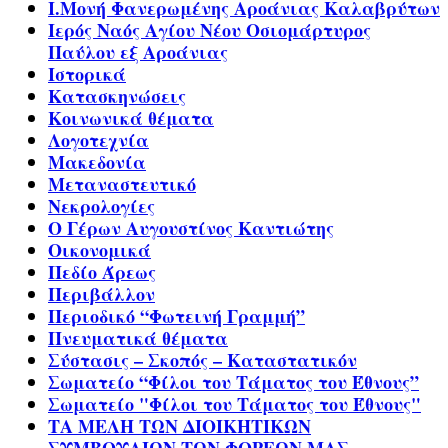
Ι.Μονή Φανερωμένης Αροάνιας Καλαβρύτων
Ιερός Ναός Αγίου Νέου Οσιομάρτυρος
Παύλου εξ Αροάνιας
Ιστορικά
Κατασκηνώσεις
Κοινωνικά θέματα
Λογοτεχνία
Μακεδονία
Μεταναστευτικό
Νεκρολογίες
Ο Γέρων Αυγουστίνος Καντιώτης
Οικονομικά
Πεδίο Άρεως
Περιβάλλον
Περιοδικό “Φωτεινή Γραμμή”
Πνευματικά θέματα
Σύστασις – Σκοπός – Καταστατικόν
Σωματείο “Φίλοι του Τάματος του Έθνους”
Σωματείο "Φίλοι του Τάματος του Έθνους"
ΤΑ ΜΕΛΗ ΤΩΝ ΔΙΟΙΚΗΤΙΚΩΝ