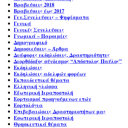
Βραβεύσεις 2018
Βραβεύσεις έως 2017
Γεν.Συνελεύσεις – Ψηφίσματα
Γενικά
Γενικές Συνελεύσεις
Γνωμικά – Παροιμίες
Δημογραφικό
Δημοσιεύσεις – Άρθρα
Διάφορες εκδηλώσεις, Δραστηριότητες
Διορθόδοξος σύνδεσμος “Απόστολος Παύλος”
Εκδηλώσεις
Εκδηλώσεις αδελφών φορέων
Εκπαιδευτικά θέματα
Ελληνική γλώσσα
Εξωτερική Ιεραποστολή
Εορτασμοί προηγούμενων ετών
Εορτολόγια
Επιβεβαιώσεις Δραστηριοτήτων μας
Εσωτερική Ιεραποστολή
Θρησκευτικά θέματα