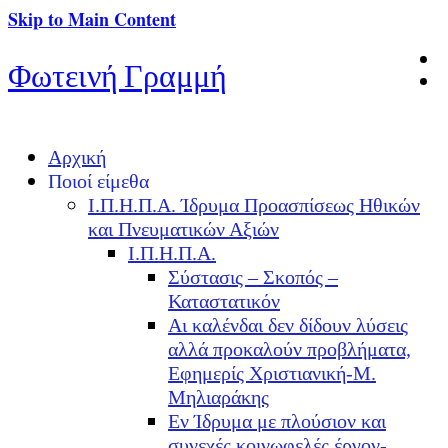
Skip to Main Content
Φωτεινή Γραμμή
Αρχική
Ποιοί είμεθα
Ι.Π.Η.Π.Α. Ίδρυμα Προασπίσεως Ηθικών
και Πνευματικών Αξιών
Ι.Π.Η.Π.Α.
Σύστασις – Σκοπός –
Καταστατικόν
Αι καλένδαι δεν δίδουν λύσεις
αλλά προκαλούν προβλήματα,
Εφημερίς Χριστιανική-Μ.
Μηλιαράκης
Εν Ίδρυμα με πλούσιον και
συνεχές κοινωφελές έργον-