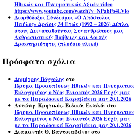
Ηθικών και Πνευματικών Αξιών video
https://www.youtube.com/watch?v=NPabPo4LVlo
Διορθόδοξος Σύνδεσμος «Ο Απόστολος
Παύλος» Δράσις 34 Ετών (1992 – 2026) Δίπλα
στους Δεινοπαθούντας Συνανθρώπους μας
Ανθρωπιστικές Βοήθειες και Λοιπές
Δραστηριότητες (πλούσιο υλικό)
Πρόσφατα σχόλια
Δημήτρης Βόγγολης
στο
Ίδρυμα Προασπίσεως Ηθικών και Πνευματικ
Ευλογημένος ο Νέος Ενιαυτός 2026 Ευχές μας
με τα Παραδοσικά Καραβάκια μας 20.1.2026
Αντώνης Κρητικός- Ειδικός Εκπ/κός
στο
Ίδρυμα Προασπίσεως Ηθικών και Πνευματικ
Ευλογημένος ο Νέος Ενιαυτός 2026 Ευχές μας
με τα Παραδοσικά Καραβάκια μας 20.1.2026
Διαμαντής Θ. Βαχτσιαβάνος
στο