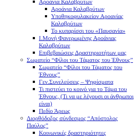
Αροάνια Καλαβρύτων
Αροάνια Καλαβρύτων
Υποθηκοφυλακείον Αροανίας
Καλαβρύτων
Το κυπαρίσσι του «Παυσανία»
Ι.Μονή Φανερωμένης Αροάνιας
Καλαβρύτων
Επιβεβαιώσεις Δραστηριοτήτων μας
Σωματείο “Φίλοι του Τάματος του Έθνους”
Σωματείο “Φίλοι του Τάματος του
Έθνους”
Γεν.Συνελεύσεις – Ψηφίσματα
Τι πιστεύει το κοινό για το Τάμα του
Έθνους, (Τι να με λέγουσι οι άνθρωποι
είναι)
Πεδίο Άρεως
Διορθόδοξος σύνδεσμος “Απόστολος
Παύλος”
Κοινωνικές δραστηριότητες