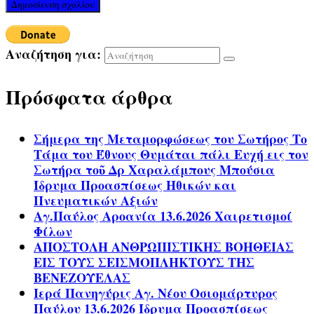
Αναζήτηση για:
Πρόσφατα άρθρα
Σήμερα της Μεταμορφώσεως του Σωτήρος Το
Τάμα του Έθνους Θυμάται πάλι Ευχή εις τον
Σωτήρα τοῦ Δρ Χαραλάμπους Μπούσια
Ίδρυμα Προασπίσεως Ηθικών και
Πνευματικών Αξιών
Αγ.Παύλος Αροανία 13.6.2026 Χαιρετισμοί
Φίλων
ΑΠΟΣΤΟΛΗ ΑΝΘΡΩΠΙΣΤΙΚΗΣ ΒΟΗΘΕΙΑΣ
ΕΙΣ ΤΟΥΣ ΣΕΙΣΜΟΠΛΗΚΤΟΥΣ ΤΗΣ
ΒΕΝΕΖΟΥΕΛΑΣ
Ιερά Πανηγύρις Αγ. Νέου Οσιομάρτυρος
Παύλου 13.6.2026 Ίδρυμα Προασπίσεως