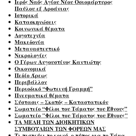
Ιερός Ναός Αγίου Νέου Οσιομάρτυρος
Παύλου εξ Αροάνιας
Ιστορικά
Κατασκηνώσεις
Κοινωνικά θέματα
Λογοτεχνία
Μακεδονία
Μεταναστευτικό
Νεκρολογίες
Ο Γέρων Αυγουστίνος Καντιώτης
Οικονομικά
Πεδίο Άρεως
Περιβάλλον
Περιοδικό “Φωτεινή Γραμμή”
Πνευματικά θέματα
Σύστασις – Σκοπός – Καταστατικόν
Σωματείο “Φίλοι του Τάματος του Έθνους”
Σωματείο "Φίλοι του Τάματος του Έθνους"
ΤΑ ΜΕΛΗ ΤΩΝ ΔΙΟΙΚΗΤΙΚΩΝ
ΣΥΜΒΟΥΛΙΩΝ ΤΩΝ ΦΟΡΕΩΝ ΜΑΣ
Τι πιστεύει το κοινό, ο τύπος για το Τάμα