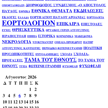
ΔΙΟΡΘΟΔΟΞΟΣ ΣΥΝΔΕΣΜΟΣ «Ο ΑΠΟΣΤΟΛΟΣ
ΟΜΟΦΥΛΟΦΙΛΩΝ
ΕΘΝΙΚΑ ΘΕΜΑΤΑ
ΕΚΔΗΛΩΣΕΙΣ
ΠΑΥΛΟΣ
ΕΘΝΙΚΑ
ΕΟΡΤΗ ΑΓΙΟΥ ΠΑΥΛΟΥ ΑΡΟΑΝΙΑΣ
ΕΚΛΟΓΕΣ
ΕΛΛΑΔΑ
ΕΟΡΤΟΛΟΓΙΑ
ΕΟΡΤΟΛΟΓΙΟΝ
ΕΠΙΚΑΙΡΑ
ΕΠΙΣΤΟΛΕΣ
ΘΡΗΣΚΕΥΤΙΚΑ
ΕΥΧΕΣ
ΘΡΥΛΙΚΟΣ ΓΕΡΩΝ ΑΥΓΟΥΣΤΙΝΟΣ
ΙΣΤΟΡΙΚΑ
ΙΕΡΑΠΟΣΤΟΛΗ
ΙΠΗΠΑ
ΚΟΙΝΩΝΙΚΑ
ΜΑΚΕΔΟΝΙΑ
ΝΕΚΡΟΛΟΓΙΑ
ΟΜΙΛΙΑ ΠΡΟΕΔΡΟΥ
ΠΑΤΗΡ
ΝΤΟΚΥΜΑΝΤΕΡ
ΠΟΛΙΤΙΚΗ
ΑΥΓΟΥΣΤΙΝΟΣ ΚΑΝΤΙΩΤΗΣ
ΠΕΡΙΟΔΙΚΟ ΦΩΤΕΙΝΗ ΓΡΑΜΜΗ
ΣΧΟΛΙΑ-
ΠΡΟΣΩΠΙΚΟΤΗΤΕΣ
ΣΧΟΛΙΑ
ΠΥΓΟΛΑΜΠΙΔΕΣ
ΤΑΜΑ ΤΟΥ ΕΘΝΟΥΣ
ΤΟ ΤΑΜΑ ΤΟΥ
ΠΡΟΤΑΣΕΙΣ
ΕΘΝΟΥΣ
ΨΥΧΩΦΕΛΗ
ΦΩΤΕΙΝΗ ΓΡΑΜΜΗ
ΥΓΕΙΑ
ΨΥΧΟΦΕΛΗ
Αύγουστος 2026
Δ
Τ
Τ
Π
Π
Σ
Κ
1
2
3
4
5
6
7
8
9
10
11
12
13
14
15
16