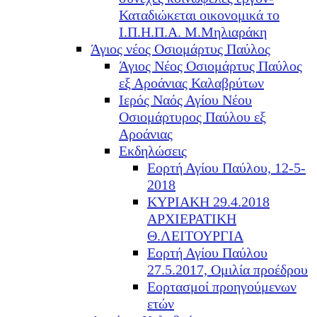
Καταδιώκεται οικονομικά το
Ι.Π.Η.Π.Α. Μ.Μηλιαράκη
Άγιος νέος Οσιομάρτυς Παύλος
Άγιος Νέος Οσιομάρτυς Παύλος
εξ Αροάνιας Καλαβρύτων
Ιερός Ναός Αγίου Νέου
Οσιομάρτυρος Παύλου εξ
Αροάνιας
Εκδηλώσεις
Εορτή Αγίου Παύλου, 12-5-
2018
ΚΥΡΙΑΚΗ 29.4.2018
ΑΡΧΙΕΡΑΤΙΚΗ
Θ.ΛΕΙΤΟΥΡΓΙΑ
Εορτή Αγίου Παύλου
27.5.2017, Ομιλία προέδρου
Εορτασμοί προηγούμενων
ετών