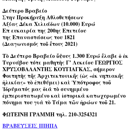
Δεύτερο Βραβείο
Στην Προκήρυξη Αθλοθετήσεων
Αξίας Δέκα Χιλιάδων (10.000) Ευρώ
Επ ευκαιρία της 200ης Επετείου
της Επαναστάσεως του 1821
(Διαγωνισμός τοῦ ἔτους 2021)
Τὸ Δεύτερο Βραβείο ὕψους 1.300 Ευρώ ἔλαβε ὁ ἐκ
Τυρνάβου τότε μαθητὴς Γ’ Λυκείου ΓΕΩΡΓΙΟΣ
ΧΡΥΣΟΒΑΛΑΝΤΗΣ ΚΟΥΓΙΑΓΚΑΣ, σήμερον
Φοιτητὴς τῆς Ἀρχιτεκτονικῆς (ὡς «ἐκ νηπιακῆς
ἡλικίας» τὸ ἐπεθύμει) καὶ Ὑπότροφος τοῦ
Ἱδρύματός μας διὰ τὸ συνημμένο
ἐμπεριστατωμένο καὶ ἱστορικὰ κατωχυρωμένο
πόνημα του γιὰ τὸ Τάμα τῶν ἡρώων τοῦ 21.
ΦΩΤΕΙΝΗ ΓΡΑΜΜΗ τηλ. 210-3254321
ΒΡΑΒΕΥΣΕΙΣ ΙΠΗΠΑ